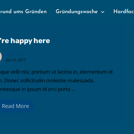
 rund ums Gründen
Gründungswoche
Hardfac
’re happy here
Admin
Juni 9, 2017
que velit nisi, pretium ut lacinia in, elementum id
. Donec sollicitudin molestie malesuada.
entesque in ipsum id orci porta ...
Read More